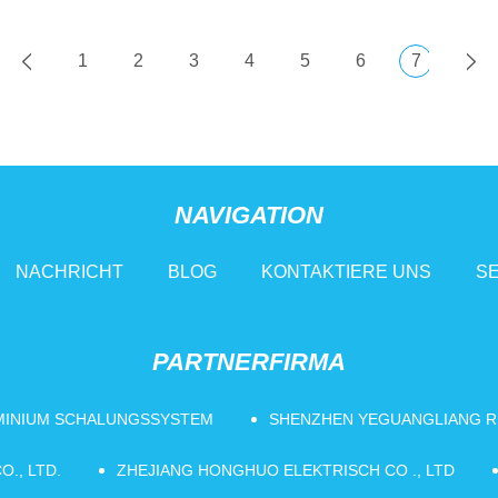
1
2
3
4
5
6
7
NAVIGATION
NACHRICHT
BLOG
KONTAKTIERE UNS
SE
PARTNERFIRMA
MINIUM SCHALUNGSSYSTEM
SHENZHEN YEGUANGLIANG RE
., LTD.
ZHEJIANG HONGHUO ELEKTRISCH CO ., LTD