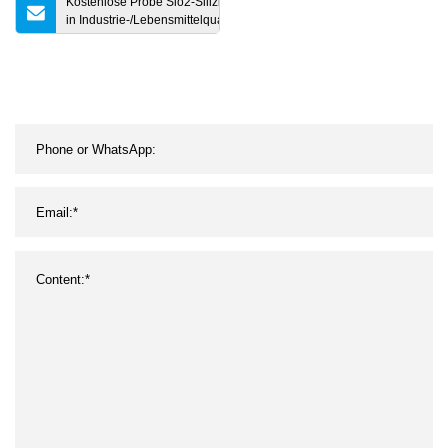
Kostenlose Probe Sio2-Siliziumdioxid
in Industrie-/Lebensmittelqualität für
Abflachung/Antibackmittel/Zahnpasta-
Zusatzstoff