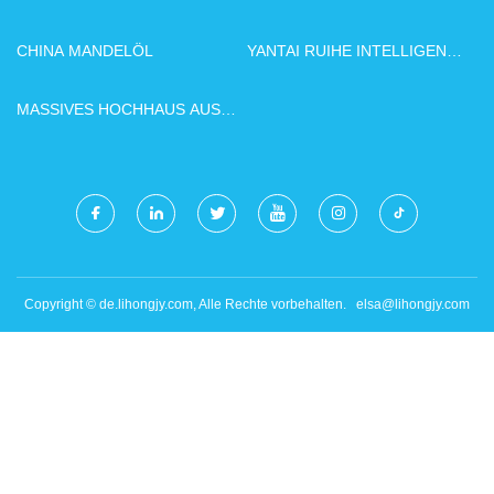
MATERIAL CO., LTD
CHEMIKALIE CO., LTD.
CHINA MANDELÖL
YANTAI RUIHE INTELLIGENT
TECHNOLOGIE CO., LTD.
MASSIVES HOCHHAUS AUS
STAHLKONSTRUKTION
Copyright © de.lihongjy.com, Alle Rechte vorbehalten.
elsa@lihongjy.com