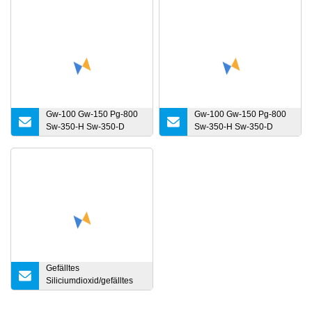
Gw-100 Gw-150 Pg-800
Gw-100 Gw-150 Pg-800
Sw-350-H Sw-350-D
Sw-350-H Sw-350-D
Hydrophobes pyrogenes
Hydrophobes pyrogenes
Siliciumdioxid
Siliciumdioxid
Siliziumdioxid Nano Sio2
Siliziumdioxid Nano Sio2
Großhandelspreis für
Antiblock-Antiabsetzmittel
Gefälltes
Siliciumdioxid/gefälltes
Siliziumdioxid/gefälltes
Sio2 Xj-101 für Gummi