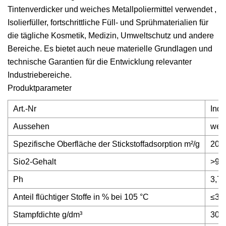
Tintenverdicker und weiches Metallpoliermittel verwendet ,
Isolierfüller, fortschrittliche Füll- und Sprühmaterialien für
die tägliche Kosmetik, Medizin, Umweltschutz und andere
Bereiche. Es bietet auch neue materielle Grundlagen und
technische Garantien für die Entwicklung relevanter
Industriebereiche.
Produktparameter
Art.-Nr
Ind
Aussehen
wei
Spezifische Oberfläche der Stickstoffadsorption m²/g
200 
Sio2-Gehalt
>99
Ph
3,7-
Anteil flüchtiger Stoffe in % bei 105 °C
≤3,0
Stampfdichte g/dm³
30-