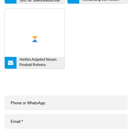
Sio2 für Silikonkautschuk
und anderen
Gummiprodukten
Heißes Angebot Neues
Produkt Rohreis-
Schälmaschine Teile
Reisgummiwalzenprodukt
mit ausgezeichneter
Qualität